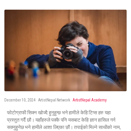
December 10, 2024
· ArtistNepal Network ·
ArtistNepal Academy
फोटोग्राफी सिक्न खोज्दै हुनुहुन्छ भने हामीले केहि टिप्स हरु यहा
प्रस्तुत गर्दै छौ। यहाँहरुले पक्कै पनि यसबाट केहि ज्ञान हासिल गर्न
सक्नुहुनेछ भने हामीले आशा लिएका छौं। तपाईको मिल्ने साथीको नाम,