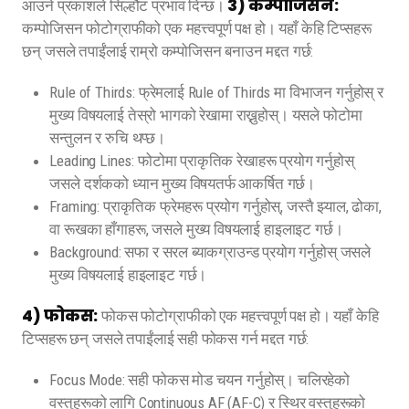
3) कम्पोजिसन:
आउने प्रकाशले सिल्हौट प्रभाव दिन्छ।
कम्पोजिसन फोटोग्राफीको एक महत्त्वपूर्ण पक्ष हो। यहाँ केहि टिप्सहरू
छन् जसले तपाईंलाई राम्रो कम्पोजिसन बनाउन मद्दत गर्छ:
Rule of Thirds: फ्रेमलाई Rule of Thirds मा विभाजन गर्नुहोस् र
मुख्य विषयलाई तेस्रो भागको रेखामा राख्नुहोस्। यसले फोटोमा
सन्तुलन र रुचि थप्छ।
Leading Lines: फोटोमा प्राकृतिक रेखाहरू प्रयोग गर्नुहोस्
जसले दर्शकको ध्यान मुख्य विषयतर्फ आकर्षित गर्छ।
Framing: प्राकृतिक फ्रेमहरू प्रयोग गर्नुहोस्, जस्तै झ्याल, ढोका,
वा रूखका हाँगाहरू, जसले मुख्य विषयलाई हाइलाइट गर्छ।
Background: सफा र सरल ब्याकग्राउन्ड प्रयोग गर्नुहोस् जसले
मुख्य विषयलाई हाइलाइट गर्छ।
4) फोकस:
फोकस फोटोग्राफीको एक महत्त्वपूर्ण पक्ष हो। यहाँ केहि
टिप्सहरू छन् जसले तपाईंलाई सही फोकस गर्न मद्दत गर्छ:
Focus Mode: सही फोकस मोड चयन गर्नुहोस्। चलिरहेको
वस्तुहरूको लागि Continuous AF (AF-C) र स्थिर वस्तुहरूको