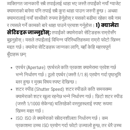
व्यक्तिगत जानकारी सबै तपाईलाई थाहा भए जस्तै तपाईंको नयाँ ग्याजेट
क्यामराको बारेमा पनि तपाई सबै कुरा थाहा पाउन जरुरी हुन्छ। अथवा
क्यामरालाई नयाँ साथीको रुपमा हेर्नुहोस् र यसको बडीमा रहेका सबै नाम
1) क्यामेरा
र त्यसले गर्ने कामको बारे थाहा पाउने प्रयाश गर्नुहोस।
सेटिङहरू जान्नुहोस्:
तपाईंको क्यामेराको सेटिङहरू राम्रोसँग
बुझ्नुहोस्। यसले तपाईंलाई विभिन्न परिस्थितिहरूमा राम्रो फोटो खिच्न
मद्दत गर्छ। क्यामेरा सेटिङहरू जान्नका लागि, यहाँ केहि महत्त्वपूर्ण
बुँदाहरू छन्:
एपर्चर (Aperture): एपर्चरले कति प्रकाश क्यामेरामा प्रवेश गर्छ
भन्ने निर्धारण गर्छ। ठूलो एपर्चर (जस्तै f/1.8) प्रयोग गर्दा पृष्ठभूमि
ब्लर हुन्छ र मुख्य विषय स्पष्ट देखिन्छ।
शटर स्पीड (Shutter Speed): शटर स्पीडले कति समयसम्म
क्यामेराको शटर खुला रहनेछ भन्ने निर्धारण गर्छ। छिटो शटर स्पीड
(जस्तै 1/1000 सेकेन्ड) चलिरहेको वस्तुहरूलाई स्पष्ट रूपमा
खिच्न मद्दत गर्छ।
ISO: ISO ले क्यामेराको संवेदनशीलता निर्धारण गर्छ। कम
प्रकाशमा उच्च ISO प्रयोग गर्दा फोटो उज्यालो हुन्छ, तर धेरै उच्च