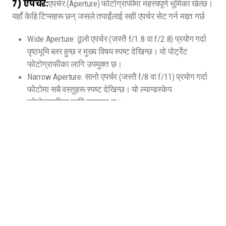
7) एपर्चर:
एपर्चर (Aperture) फोटोग्राफीमा महत्त्वपूर्ण भूमिका खेल्छ।
यहाँ केहि टिप्सहरू छन् जसले तपाईंलाई सही एपर्चर सेट गर्न मद्दत गर्छ:
Wide Aperture: ठूलो एपर्चर (जस्तै f/1.8 वा f/2.8) प्रयोग गर्दा
पृष्ठभूमि ब्लर हुन्छ र मुख्य विषय स्पष्ट देखिन्छ। यो पोर्ट्रेट
फोटोग्राफीका लागि उपयुक्त छ।
Narrow Aperture: सानो एपर्चर (जस्तै f/8 वा f/11) प्रयोग गर्दा
फोटोमा सबै वस्तुहरू स्पष्ट देखिन्छ। यो ल्यान्डस्केप
फोटोग्राफीका लागि उपयुक्त छ।
प्रकाशको मात्रा: एपर्चरले कति प्रकाश क्यामेरामा प्रवेश गर्छ भन्ने
निर्धारण गर्छ। ठूलो एपर्चरले धेरै प्रकाश प्रवेश गराउँछ भने सानो
एपर्चरले कम प्रकाश प्रवेश गराउँछ।
Depth of Field: एपर्चरले गहिराइको क्षेत्रलाई पनि प्रभाव पार्छ।
ठूलो एपर्चरले सानो गहिराइको क्षेत्र दिन्छ भने सानो एपर्चरले ठूलो
गहिराइको क्षेत्र दिन्छ।
Bokeh: ठूलो एपर्चरले राम्रो बोकेह प्रभाव दिन्छ, जसले
पृष्ठभूमिलाई नरम र आकर्षक बनाउँछ।
8) Photo Editing:
फोटो एडिटिङले तपाईंको फोटोहरूलाई अझ