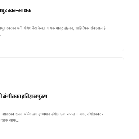
ुमधुर स्वर–साधक
र स्वरका धनी योगेश वैद्य केवल गायक मात्र होइनन्, साहित्यिक संवेदनालाई
.
ली संगीतका इतिहासपुरुष
 नक्षत्रका रूपमा चम्किएका कृष्णमान डंगोल एक सफल गायक, संगीतकार र
ात दशक आफ...