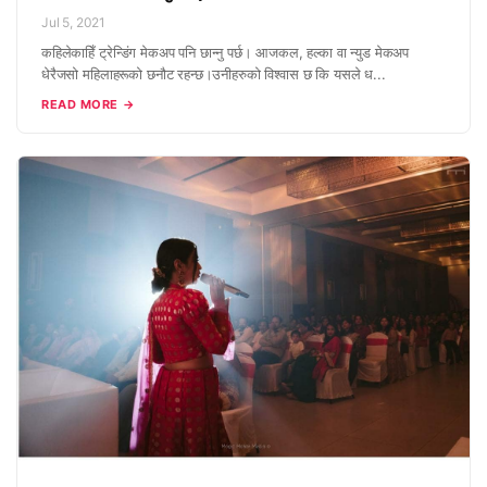
Jul 5, 2021
कहिलेकाहिँ ट्रेन्डिंग मेकअप पनि छान्नु पर्छ। आजकल, हल्का वा न्युड मेकअप
धेरैजसो महिलाहरूको छनौट रहन्छ।उनीहरुको विश्वास छ कि यसले ध...
READ MORE →