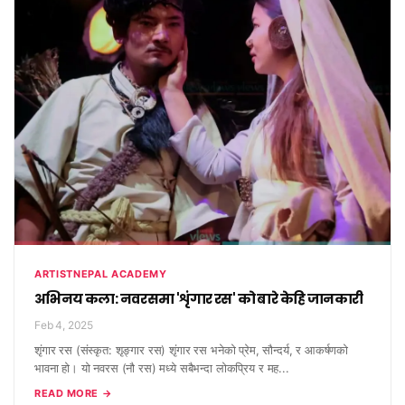
ARTISTNEPAL ACADEMY
अभिनय कला: नवरसमा 'शृंगार रस' को बारे केहि जानकारी
Feb 4, 2025
शृंगार रस (संस्कृत: शृङ्गार रस) शृंगार रस भनेको प्रेम, सौन्दर्य, र आकर्षणको
भावना हो। यो नवरस (नौ रस) मध्ये सबैभन्दा लोकप्रिय र मह...
READ MORE →