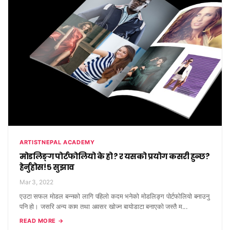
ARTISTNEPAL ACADEMY
मोडलिङ्ग पोर्टफोलियो के हो ? र यसको प्रयोग कसरी हुन्छ?
हेर्नुहोस! ५ सुझाव
Mar 3, 2022
एउटा सफल मोडल बन्नको लागि पहिलो कदम भनेको मोडलिङ्ग पोर्टफोलियो बनाउनु
पनि हो। जसरि अन्य काम तथा अवसर खोज्न बायोडाटा बनाएको जस्तै म...
READ MORE →