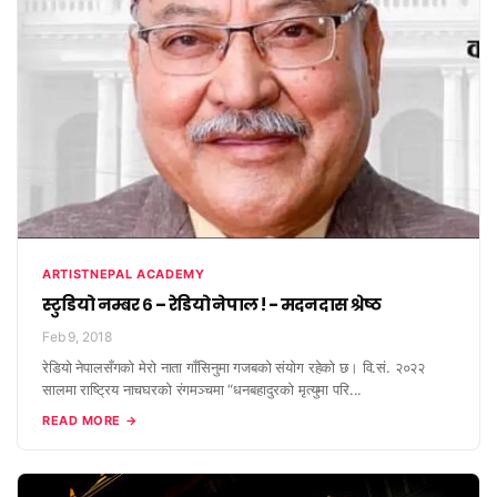
ARTISTNEPAL ACADEMY
स्टुडियो नम्बर ६ – रेडियो नेपाल ! - मदनदास श्रेष्ठ
Feb 9, 2018
रेडियो नेपालसँगको मेरो नाता गाँसिनुमा गजबको संयोग रहेको छ। वि.सं. २०२२
सालमा राष्ट्रिय नाचघरको रंगमञ्चमा “धनबहादुरको मृत्युमा परि...
READ MORE →