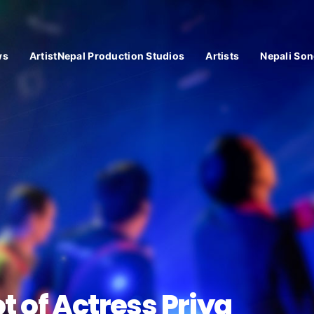
ws
ArtistNepal Production Studios
Artists
Nepali Son
 of Actress Priya