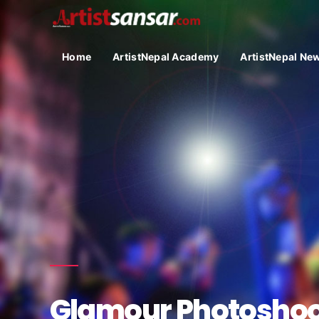
Home
ArtistNepal Academy
ArtistNepal Ne
Glamour Photoshoot