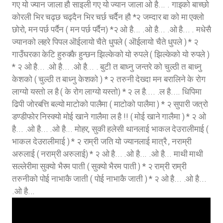
गए यो ज्यान जाला हौ साइली गए यो ज्यान जाला ओ है... . गाइको बाच्छो
कोरली भिर चढ्छ चढ्दैन भिर चर्छ चर्दैन हौ *२ जम्दार बा को मा एक्लो
छोरो, मन पर्छ पर्दैन ( मन पर्छ पर्दैन) *२ ओ है... .ओ है... .ओ है... . मधेसै
ज्यानको लहरे पिपल ऒईलायो चैते धुपले ( ऒईलायो चैते धुपले ) * २
गाउँघरका केटि हुरुक्कै हुन्छन झिल्केको यो रुपले ( झिल्केको यो रुपले )
* २ ओ है... .ओ है... .ओ है... . बुटी त बाध्नु जन्तरे को चुल्ठी त बाध्नु
केशको ( चुल्ठी त बाध्नु केशको ) * २ तरुनी देख्दा मन बरालिने के रोग
लाग्यो यस्तो ल है ( के रोग लाग्यो यस्तो) * २ ल है.... .ल है.... धिपिमा
ढिपी जोरबत्ति बल्यो माटोको पालैमा ( माटोको पालैमा ) * २ सुपारी जत्रो
डण्डीफोर निस्क्यो मोई खाने गालैमा ल है !! ( मोई खाने गालैमा ) * २ ओ
है... .ओ है... .ओ है... मोहर, सुकी हलेसी थानलाई भाकल देउरालीमाई (
भाकल देउरालीमाई ) * २ राम्री जति यो ज्यानलाई मात्रै , नराम्री
अरुलाई ( नराम्री अरुलाई) * २ ओ है... .ओ है... .ओ है... माथी माथी
सल्लेरीमा सुक्यो भैरम पाती ( सुक्यो भैरम पाती ) * २ राम्री राम्री
तरुनीको पोई नाभाकै जाती ( पोई नाभाकै जाती ) * २ ओ है... .ओ है...
.ओ है...