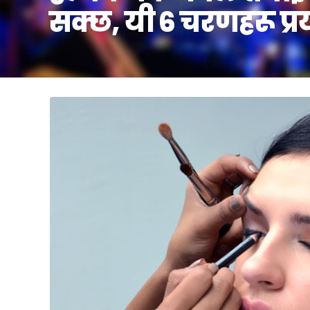
सक्छ, यी ६ चरणहरू प्रय