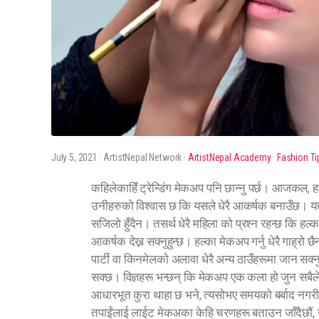
July 5, 2021
· ArtistNepal Network ·
ArtistNepal Academy
·
Fashion Ti
कहिलेकाहिँ ट्रेन्डिंग मेकअप पनि छान्नु पर्छ। आजकल, 
उनीहरुको विश्वास छ कि यसले धेरै आकर्षक बनाउँछ। यद्य
सजिलो हुँदैन। तसर्थ धेरै महिला को प्रश्न रहन्छ कि ह
आकर्षक देख्न सक्नुहुन्छ। हल्का मेकअप गर्नु धेरै गाह्रो
पार्टी वा किनमेलको अलावा धेरै अन्य ठाउँहरूमा जान सक
सक्छ। विज्ञहरू भन्छन् कि मेकअप एक कला हो जुन सबैले
आधारभूत कुरा थाहा छ भने, त्यसोभए समयको बर्बाद नगरी
तपाईंलाई लाईट मेकअका केहि चरणहरू बताउन जाँदैछौं, जु