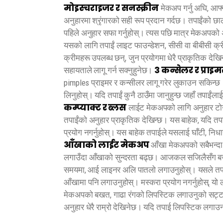
मोइस्चराइजर र सनस्क्रीन
मेकअप गर्नु अघि, आफ
अनुहारमा श्रृंगारको सही रूप प्रदान गर्दछ। तपाईंको
पहिले अनुहार सफा गर्नुहोस्। त्यस पछि मात्र मेकअपको
यसको लागि तपाईं लाइट फाउन्डेशन, सीसी वा बीबीसी क्री
क्रीमहरू उपलब्ध छन्, जुन प्रयोगमा धेरै प्राकृतिक देखि
३ कन्सेलर र प्राइमर
सहायताले लागू गर्न सक्नुहुनेछ।
pimples प्राइमर र कन्सीलर लागू गरेर लुकाउन सकिन्छ।
लिनुहोस्। यदि तपाईं कुनै ठाउँमा जानुहुन्छ जहाँ तपाईंलाई 
कम्प्याक्ट र ब्लस
लाईट मेकअपको लागि अनुहार टोनक
तपाईंको अनुहार प्राकृतिक देखिन्छ। यस बाहेक, यदि तपाईं ब
प्रयोग नगर्नुहोस्। यस बाहेक तपाईले यसलाई घाँटी, निधा
आँखाको लाईट मेकअप
आँखा मेकअपको सबैभन्दा 
लगाउँदा आँखाको सुन्दरता बढ्छ। आजकल सजिलैसँग बजार
समयमा, आई लाइनर अलि पातलो लगाउनुहोस्। यसले तपा
आँखामा पनि लगाउनुहोस्। मस्करा प्रयोग नगर्नुहोस्, य
मेकअपको बखत, गाढा रंगको लिपस्टिक लगाउनुको सट्टा हल
अनुहार धेरै राम्रो देखिनेछ। यदि तपाई लिपस्टिक लगाउन