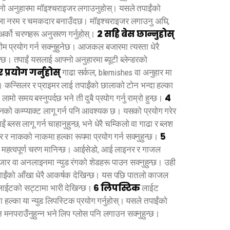
्नो अनुहारमा मॉइश्चराइजर लगाउनुहोस्। यसले तपाईंको
 छाला नरम र चमकदार बनाउँदछ। मॉइश्चराइजर लगाउनु अघि,
२ सहि बेस छान्नुहोस्
 अर्को चरणहरू अनुसरण गर्नुहोस्।
म प्रयोग गर्न सक्नुहुनेछ। आजकल बजारमा त्यस्ता धेरै
न्छ। तपाईं यसलाई आफ्नो अनुहारमा ब्यूटी ब्लेन्डरको
 प्रयोग गर्नुहोस्
गाढा सर्कल, blemishes वा अनुहार मा
 कन्सिलर र प्राइमर लाई तपाईंको छालाको टोन भन्दा हल्का
४
लामो समय बस्नुपर्दछ भने ती दुबै प्रयोग गर्नु राम्रो हुन्छ।
ो कम्प्याक्ट लागू गर्न पनि आवश्यक छ। यसको प्रयोग गरेर
्लस लागू गर्न चाहानुहुन्छ, भने धेरै चम्किलो वा गाढा र ब्लश
५
र र नाकको नाकमा हल्का रूपमा प्रयोग गर्न सक्नुहुन्छ।
महत्वपूर्ण चरण मानिन्छ। आईसेडो, आई लाइनर र गाजल
 वा अनलाइनमा न्युड रंगको शेडहरू पाउन सक्नुहुन्छ। उही
ईंको आँखा धेरै आकर्षक देखिन्छ। यस पछि पातलो काजल
६ लिपस्टिक
ो लाईटको सट्टामा भारी देखिन्छ।
लाईट
्का या न्युड लिपस्टिक प्रयोग गर्नुहोस्। यसले तपाईंको
 मनपराउँनुहुन्न भने लिप ग्लोस पनि लगाउन सक्नुहुन्छ।