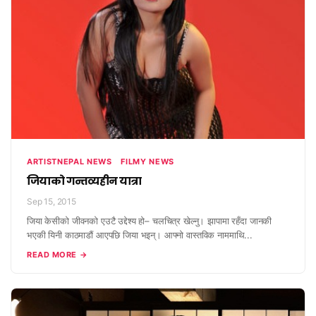
ARTISTNEPAL NEWS
FILMY NEWS
जियाको गन्तव्यहीन यात्रा
Sep 15, 2015
जिया केसीको जीवनको एउटै उद्देश्य हो– चलचित्र खेल्नु। झापामा रहँदा जानकी
भएकी यिनी काठमाडौं आएपछि जिया भइन्। आफ्नो वास्तविक नाममाथि...
READ MORE →