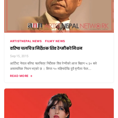
ARTISTNEPAL NEWS
FILMY NEWS
वरिष्ठ चलचित्र निर्देशक शिव रेग्मीको निधन
Sep 15, 2015
आर्टिस्ट नेपाल बरिष्ठ चलचित्र निर्देशक शिव रेग्मीको आज बिहान ५ः३० बजे
असामायिक निधन भएको छ । बिगत १० महिनादेखि दुवै मृगौला फेल...
READ MORE →