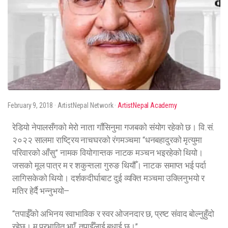
February 9, 2018
· ArtistNepal Network ·
ArtistNepal Academy
रेडियो नेपालसँगको मेरो नाता गाँसिनुमा गजबको संयोग रहेको छ। वि.सं.
२०२२ सालमा राष्ट्रिय नाचघरको रंगमञ्चमा “धनबहादुरको मृत्युमा
परिवारको आँसु” नामक वियोगान्तक नाटक मञ्चन भइरहेको थियो।
जसको मूल पात्र म र शकुन्तला गुरुङ थियौँ। नाटक समाप्त भई पर्दा
लागिसकेको थियो। दर्शकदीर्घाबाट दुई व्यक्ति मञ्चमा उक्लिनुभयो र
मतिर हेर्दै भन्नुभयो—
“तपाईँको अभिनय स्वाभाविक र स्वर ओजनदार छ, प्रष्ट संवाद बोल्नुहुँदो
रहेछ। म प्रभावित भएँ, तपाईँलाई बधाई छ।”