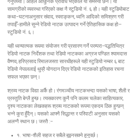
गर्नुपर्थ्यो। अहिले आधुनिक प्रविधि भएकाले यो समस्या छैन। यी
सामग्रीको व्यवस्था गरिएको कक्ष नै स्टुडियो नं. ६ हो। यही स्टुडियोबाट
कथा–घटनाअनुसार संवाद, स्वराङ्कन, ध्वनि आदिको समिश्रण गरी
तपाईँ–हामीले सुन्ने रेडियो नाटक उत्पादन गर्ने ऐतिहासिक कक्ष हो—
स्टुडियो नं. ६।
यही ध्वन्यात्मक रूपमा संयोजन गरी प्रसारण गर्ने परम्परा–पद्धतिभित्र
रेडियो नाटक निर्देशक तथा रेडियो नाटकका अग्रज पण्डित श्यामदास
वैष्णव, हरिप्रसाद रिमालजस्ता सारथीहरूले यही स्टुडियो नम्बर ६ बाट
रेडियो नेपाललाई थुप्रै योगदान दिएर रेडियो नाटकको इतिहास रचना
सफल भएका छन्।
श्रव्य नाटक विद्या अर्कै हो। रंगमञ्चीय नाटकभन्दा यसको भाषा, शैली र
प्रस्तुति बेग्लै हुन्छ। त्यसकारण कुनै पनि कलम चलेका साहित्यकार,
दृश्य नाटकका लेखकहरू श्रव्य नाटकको रूपमा एकदम ठिक हुन्छन्
भन्ने कुरा हुँदैन्। यसको आफ्नै सिद्धान्त र परिपाटी अनुसार यसको
अलग्गै स्थान छ। जस्तै :–
१. भाषा–शैली सहज र सबैले बुझ्नसक्ने हुनुपर्छ।