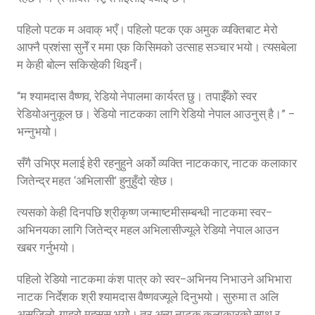
पहिलो पटक म अवाक् भएँ। पहिलो पटक एक अमुक व्यक्तिबाट मेरो
आफ्नै प्रशंसा सुनेँ र ममा एक किसिमको उत्साह सञ्चार भयो। त्यसबेला
म केही बोल्न सकिरहेकी थिइनँ।
“म श्यामदास वैष्णव, रेडियो नेपालमा कार्यरत छु। तपाईँको स्वर
रेडियोअनुकूल छ। रेडियो नाटकका लागि रेडियो नेपाल आउनुस् है।” –
भन्नुभयो।
सँगै उभिएर मलाई हेरी रहनुहुने अर्को व्यक्ति नाटककार, नाटक कलाकार
जितेन्द्र महत ‘अभिलासी’ हुनुहुँदो रहेछ।
त्यसको केही दिनपछि श्रीकृष्ण जन्माष्टमीसम्बन्धी नाटकमा स्वर–
अभिनयका लागि जितेन्द्र महल अभिलासीज्यूले रेडियो नेपाल आउन
खबर गर्नुभयो।
पहिलो रेडियो नाटकमा कंश पात्र को स्वर–अभिनय निभाउने अभिभारा
नाटक निर्देशक श्री श्यामदास वैष्णवज्यूले दिनुभयो। सुरुमा त अलि
असजिलो, गाह्रो महसुस भयो। तर अन्य नाटक कलाकारको साथ र