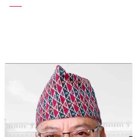
स्टुडियो नम्बर ६ – रेडियो नेपाल
! - मदनदास श्रेष्ठ