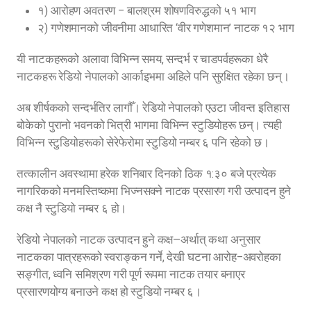
१) आरोहण अवतरण – बालश्रम शोषणविरुद्धको ५१ भाग
२) गणेशमानको जीवनीमा आधारित ‘वीर गणेशमान’ नाटक १२ भाग
यी नाटकहरूको अलावा विभिन्न समय, सन्दर्भ र चाडपर्वहरूका धेरै
नाटकहरू रेडियो नेपालको आर्काइभमा अहिले पनि सुरक्षित रहेका छन्।
अब शीर्षकको सन्दर्भतिर लागौँ। रेडियो नेपालको एउटा जीवन्त इतिहास
बोकेको पुरानो भवनको भित्री भागमा विभिन्न स्टुडियोहरू छन्। त्यही
विभिन्न स्टुडियोहरूको सेरेफेरोमा स्टुडियो नम्बर ६ पनि रहेको छ।
तत्कालीन अवस्थामा हरेक शनिबार दिनको ठिक १:३० बजे प्रत्येक
नागरिकको मनमस्तिष्कमा भिज्नसक्ने नाटक प्रसारण गरी उत्पादन हुने
कक्ष नै स्टुडियो नम्बर ६ हो।
रेडियो नेपालको नाटक उत्पादन हुने कक्ष—अर्थात् कथा अनुसार
नाटकका पात्रहरूको स्वराङ्कन गर्ने, देखी घटना आरोह–अवरोहका
सङ्गीत, ध्वनि समिश्रण गरी पूर्ण रूपमा नाटक तयार बनाएर
प्रसारणयोग्य बनाउने कक्ष हो स्टुडियो नम्बर ६।