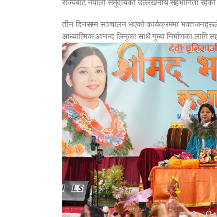
राज्यबाट नेपाली समुदायको उल्लेखनीय सहभागिता रह
तीन दिनसम्म सञ्चालन भएको कार्यक्रममा भक्तजनहरूल
आध्यात्मिक आनन्द लिनुका साथै गुम्बा निर्माणका लागि 