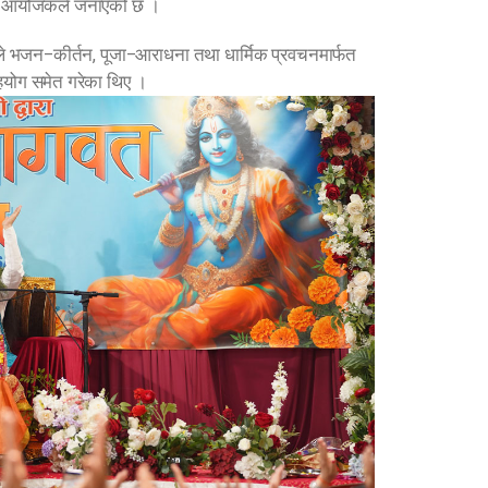
ेको आयोजकले जनाएको छ ।
े भजन–कीर्तन, पूजा–आराधना तथा धार्मिक प्रवचनमार्फत
सहयोग समेत गरेका थिए ।