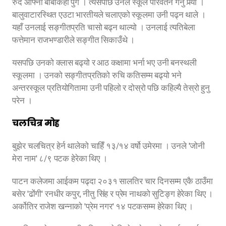
रुँदै आफ्नो बाबाकहाँ पुगे । त्यसपछि उनले स्कूल परिवर्तन गर्नु पर्‍यो ।
बालुवाटारस्थित एउटा भारतीयले चलाएको स्कूलमा उनी पढ्न थाले ।
यहाँ उनलाई सङ्गीतप्रति चासो बढ्न थाल्यो । उनलाई त्यतिबेला
फत्तेमान राजभण्डारीले सङ्गीत सिकाउँथे ।
यसपछि उनको क्लास बढ्यो र आठ कक्षामा भर्ना भए उनी बनस्थली
स्कूलमा । उनको सङ्गीतप्रतिको रुचि कतिसम्म बढ्यो भने
अन्तरस्कूल प्रतियोगितामा उनी पहिलो र दोस्रो पछि कहिल्यै तेस्रो हुनु
परेन ।
चलचित्र मोह
बुझेर चलचित्र हेर्न थालेको चाहिँ १३/१४ वर्षो उमेरमा । उनले 'जोनी
मेरा नाम' ८/९ पटक हेरेका थिए ।
पाटन कलेजमा आईकम पढ्दा २०३१ सालतिर चार दिनसम्म एकै ठाउँमा
बसेर 'ढोंगी' रनधीर कपुर, नीतु सिंह र प्रेम नाथको सुटिङ्ग हेरेका थिए ।
अर्कोतिर राजेश खन्नाको 'प्रेम नगर' १४ पटकसम्म हेरेका थिए ।