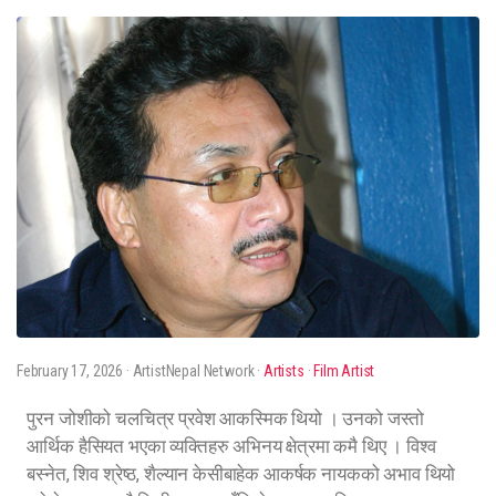
February 17, 2026
· ArtistNepal Network ·
Artists
·
Film Artist
पुरन जोशीको चलचित्र प्रवेश आकस्मिक थियो । उनको जस्तो
आर्थिक हैसियत भएका व्यक्तिहरु अभिनय क्षेत्रमा कमै थिए । विश्व
बस्नेत, शिव श्रेष्ठ, शैल्यान केसीबाहेक आकर्षक नायकको अभाव थियो