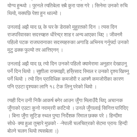
योग्य हुन्थ्यो । पुरनले त्यतिबेला सबै कुरा पास गरे । सिनेमा उनको रुचि
थियो, यसपछि पेशा हुन थाल्यो ।
उनलाई अझै याद छ, के घर के डेराको मुहूऱतको दिन । त्यस दिन
राजपरिवारका सदस्यहरु धीरेन्द्र शाह र अन्य आएका थिए । जीवनमै
पहिलो पटक राजघरानाका सदस्यहरुका अगाडि अभिनय गर्नुपर्दा उनको
मुटु ढक्क फुल्यो तर आत्तिएनन् ।
उनलाई अझै याद छ, त्यो दिन उनको पहिलो क्यामेरामा अनुहार देखाउनु
पर्ने दिन थियो । सुशीला रायमाझी, हर्रि्रसाद रिमाल र उनको दृश्य खिच्नु
पर्ने थियो । त्यो दिन प्राविधिक कमजोरी र आफ्नै कमजोरीका कारण
पनि एउटा दृश्यका लागि १८ टेक लिनु परेको थियो ।
त्यही दिन उनी निकै आकर्ष बनेर आउन जुँगा मिलाउँदै थिए, अचानक
जुँगाको एउटा कुनो नराम्ररी काटियो । उनले जुँगालाई सिनित्त पारिदिए
। बिना जुँगा सुटिङ स्थल पुग्दा निर्देशक रिमाल छक्क परे । हिन्दीमा
सोधे- क्या हुआ तुम्हारे मुछको - -नेपाली चलचित्रको सेटमा प्रायः हिन्दी
बोल्ने चलन थियो त्यसबेला ।)