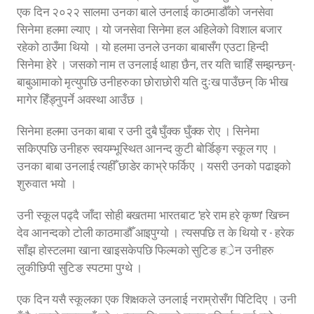
एक दिन २०२२ सालमा उनका बाले उनलाई काठमाडौँको जनसेवा
सिनेमा हलमा ल्याए । यो जनसेवा सिनेमा हल अहिलेको विशाल बजार
रहेको ठाउँमा थियो । यो हलमा उनले उनका बाबासँग एउटा हिन्दी
सिनेमा हेरे । जसको नाम त उनलाई थाहा छैन, तर यति चाहिँ सम्झन्छन्-
बाबुआमाको मृत्युपछि उनीहरुका छोराछोरी यति दुःख पाउँछन् कि भीख
मागेर हिँड्नुपर्ने अवस्था आउँछ ।
सिनेमा हलमा उनका बाबा र उनी दुबै घुँक्क घुँक्क रोए । सिनेमा
सकिएपछि उनीहरु स्वयम्भूस्थित आनन्द कुटी बोर्डिङ्ग स्कूल गए ।
उनका बाबा उनलाई त्यहीँ छाडेर काभ्रे फर्किए । यसरी उनको पढाइको
शुरुवात भयो ।
उनी स्कूल पढ्दै जाँदा सोही बखतमा भारतबाट 'हरे राम हरे कृष्ण' खिच्न
देव आनन्दको टोली काठमाडौँ आइपुग्यो । त्यसपछि त के थियो र - हरेक
साँझ होस्टलमा खाना खाइसकेपछि फिल्मको सुटिङ हर्ेन उनीहरु
लुकीछिपी सुटिङ स्पटमा पुग्थे ।
एक दिन यसै स्कूलका एक शिक्षकले उनलाई नराम्रोसँग पिटिदिए । उनी