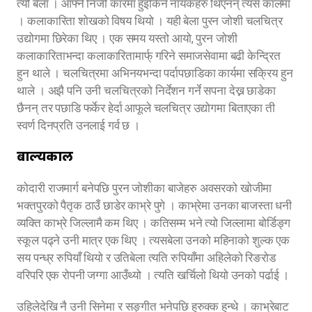
त्यो बेला । आफ्नै निजी कारमा हुइँकिने नायकहरु थिएनन् त्यस कालमा
। कलाकारिता शोखको विषय थियो । यही बेला पुरन जोशी चलचित्र
उद्योगमा छिरेका थिए । एक समय यस्तो आयो, पुरन जोशी
कलाकारिताभन्दा कलाकारितामार्फ् गरिने समाजसेवामा बढी केन्द्रित
हुन थाले । चलचित्रमा अभिनयभन्दा पर्दापछाडिका कार्यमा सक्रिय हुन
थाले । अझै पनि उनी चलचित्रको निर्देशन गर्ने सपना देख्न छाडेका
छैनन् तर पछाडि फर्केर हेर्दा आफूले चलचित्र उद्योगमा बिताएका ती
स्वर्ण दिनप्रति उनलाई गर्व छ ।
बाल्यकाल
कोदारी राजमार्ग बनेपछि पुरन जोशीका बाजेहरु अवसरको खोजीमा
भक्तपुरको पैतृक ठाउँ छाडेर काभ्रे पुगे । काभ्रेमा उनका बाजस्ता धनी
व्यक्ति काभ्रे जिल्लामै कम थिए । कतिसम्म भने त्यो जिल्लामा बोर्डिङ्ग
स्कूल पढ्ने उनी मात्र एक थिए । त्यसबेला उनको महिनाको शुल्क एक
सय पन्ध्र रुपियाँ थियो र उतिबेला त्यति रुपियाँमा अहिलेको रिङरोड
वरिपरि एक रोपनी जग्गा आउँथ्यो । त्यति खर्चिलो थियो उनको पर्ढाई ।
उहिलेदेखि नै उनी सिनेमा र सङ्गीत भनेपछि हुरुक्क हुन्थे । काभ्रेबाट