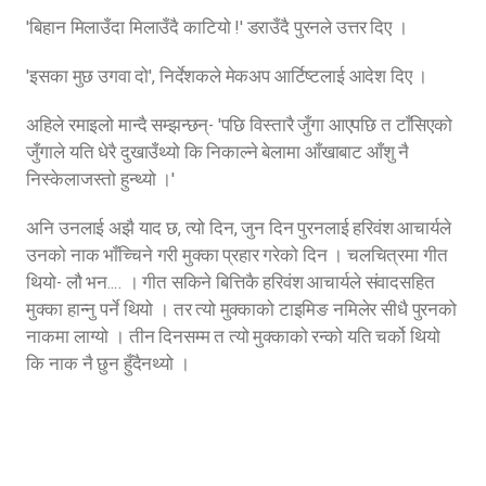
'बिहान मिलाउँदा मिलाउँदै काटियो !' डराउँदै पुरनले उत्तर दिए ।
'इसका मुछ उगवा दो', निर्देशकले मेकअप आर्टिष्टलाई आदेश दिए ।
अहिले रमाइलो मान्दै सम्झन्छन्- 'पछि विस्तारै जुँगा आएपछि त टाँसिएको
जुँगाले यति धेरै दुखाउँथ्यो कि निकाल्ने बेलामा आँखाबाट आँशु नै
निस्केलाजस्तो हुन्थ्यो ।'
अनि उनलाई अझै याद छ, त्यो दिन, जुन दिन पुरनलाई हरिवंश आचार्यले
उनको नाक भाँच्चिने गरी मुक्का प्रहार गरेको दिन । चलचित्रमा गीत
थियो- लौ भन…. । गीत सकिने बित्तिकै हरिवंश आचार्यले संवादसहित
मुक्का हान्नु पर्ने थियो । तर त्यो मुक्काको टाइमिङ नमिलेर सीधै पुरनको
नाकमा लाग्यो । तीन दिनसम्म त त्यो मुक्काको रन्को यति चर्को थियो
कि नाक नै छुन हुँदैनथ्यो ।
पहिलो चलचित्र
त्यति बेला चलचित्र पूरा हुन निकै समय लाग्थ्यो । त्यस्तै यो चलचित्र