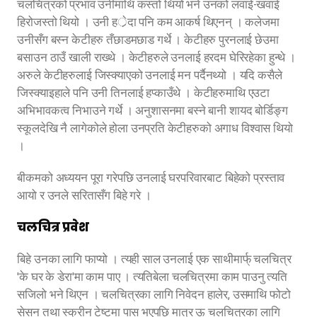
चलचित्रको प्रभाव उनीमाथि कस्तो थियो भने उनको लवाई-खवाई
हिरोजस्तो थियो । उनी हर्ेदा पनि कम आकर्ष थिएनन् । कलेजमा
उनीसँग बस्न केटीहरु तँछाडमछाड गर्थे । केटीहरु पुरनलाई छेउमा
बसाउन ठाउँ खाली राख्थे । केटीहरुले उनलाई हरदम घेरिरहेका हुन्थे ।
अरुले केटीहरुलाई जिस्क्याएको उनलाई मन पर्दैनथ्यो । यदि कसैले
जिस्क्याइहाले पनि उनी तिनलाई हप्काउँथे । केटीहरुमाथि एउटा
अभिभावकत्व निभाउने गर्थे । अनुशासनमा बस्ने बानी शायद बोर्डिङ्ग
स्कूलदेखि नै लागेकोले होला उनप्रति केटीहरुको अगाध विश्वास थियो
।
बीकमको अध्ययन पूरा गरेपछि उनलाई घरपरिवारबाट बिहेको प्रस्ताव
आयो र उनले सरितासँग बिहे गरे ।
चलचित्र प्रवेश
बिहे उनका लागि फाप्यो । त्यही साल उनलाई एक साथीमार्फ् चलचित्र
'के घर के डेरा'मा काम पाए । त्यतिबेला चलचित्रमा काम पाउनु त्यति
सजिलो भने थिएन । चलचित्रका लागि निवेदन हालेर, उसमाथि फोटो
सेसन तथा स्क्रीन टेष्टमा पास भएपछि मात्र ऊ चलचित्रका लागि