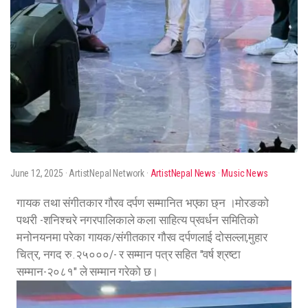
June 12, 2025
· ArtistNepal Network ·
ArtistNepal News
·
Music News
गायक तथा संगीतकार गौरव दर्पण सम्मानित भएका छ्न ।मोरङको
पथरी -शनिश्चरे नगरपालिकाले कला साहित्य प्रवर्धन समितिको
मनोनयनमा परेका गायक/संगीतकार गौरव दर्पणलाई दोसल्ला,मुहार
चित्र, नगद रु.२५०००/- र सम्मान पत्र सहित "वर्ष श्रष्टा
सम्मान-२०८१" ले सम्मान गरेको छ।