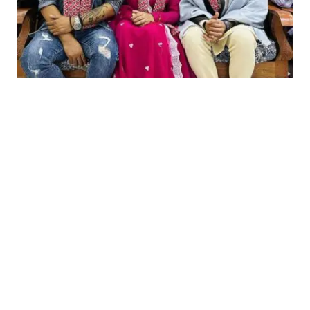
कला साहित्य प्रवर्धन समिति,पथरी शनिस्चरे नगरपालिकाले आयोजना
गरेको "प्रथम पथरी-शनिश्चरे सिङगिङ एण्ड डान्सिङ आईडल"
कार्यक्रमको समापन संगै उक्त समारोहमा उपाधि विजेता
कलाकारहरुलाई पुरस्कार वितरण र श्रष्टा सम्मानको कार्यक्रम राखेको
थियो। उक्त कार्यक्रममा गायन तर्फ मुख्य निर्णायकको भुमिकामा रहेका
गौरव दर्पणले गायन तर्फका विजेतालाई आफ्नो ब्यक्तिगत र सुर संगम
रेकर्डिङ स्टुडियो,काठमाण्डौ संगको सहकार्य मार्फत नि:शुल्क एउटा गीत