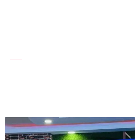
गायक तथा सङ्गीतकार गौरव
दर्पण सम्मानित