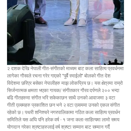
२ दशक देखि नेपाली गीत-संगीतको माध्यम बाट कला साहित्य प्रवर्धनमा
लागेका गौरवले रचना गरेर गाएको "पुर्बै रमाईलो" बोलको गीत देश
विदेशमा छरिएर बसेका नेपालीहरु माझ लोकप्रिय छ। यस क्षेत्रमा राम्रो
सिर्जनात्मक क्षमता भएका गायक/ संगीतकार गौरव दर्पणले २०० भन्दा
बढि गीतहरुमा संगीत भरि सकेकाछन साथै उनको आवाजमा ३ वटा
गीती एल्वमहरु प्रकाशित छन भने २ वटा एल्वममा उनको एकल संगीत
रहेको छ। पथरी शनिश्चरे नगरपालिकामा गठित कला साहित्य प्रवर्धन
समितिले यस अघि पनि हरेक वर्ष - १ जना कला-साहित्यमा लामो समय
योगदान गरेका श्रष्टाहरुलाई वर्ष श्रष्टा सम्मान बाट सम्मान गर्दै