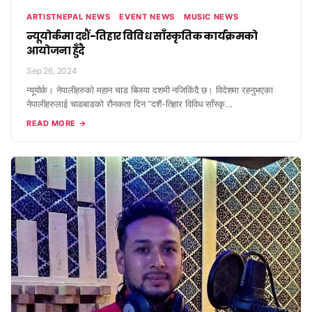
ARTISTNEPAL NEWS
EVENT NEWS
MUSIC NEWS
न्यूयोर्कमा दशैं-तिहार विविध साँस्कृतिक कार्यक्रमको
आयोजना हुँदै
Sep 26, 2024
न्यूयोर्क। नेपालीहरुको महान चाड बिजया दशमी नजिकिंदै छ। विदेशमा रहनुभएका
नेपालीहरुलाई चाडबाडको रौनकता दिन “दशैं-तिहार विविध साँस्कृ...
READ MORE →