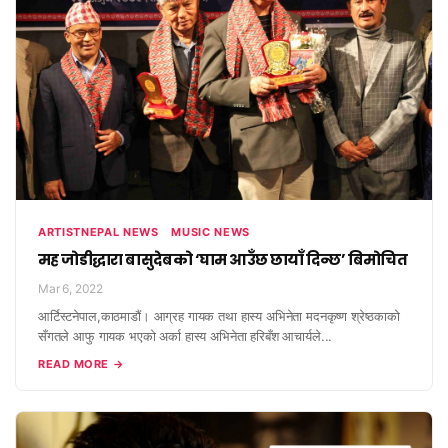
ARTISTNEPAL NEWS
MUSIC NEWS
मह जोडीद्धारा बासुदेबको ‘घाम आउँछ छायाँ दिन्छ’ बिमोचित
Mar 6, 2022
आर्टिस्टनेपाल,काठमाडौं। आग्रह गायक तथा हास्य अभिनेता मदनकृष्ण श्रेष्ठकाको
सँगतले आफु गायक भएको अर्का हास्य अभिनेता हरिबँश आचार्यले...
READ MORE →