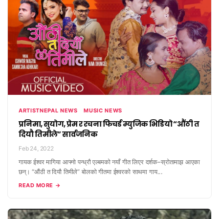
ARTISTNEPAL NEWS
MUSIC NEWS
प्रनिमा, सुयोग, प्रेम र रचना फिचर्ड म्युजिक भिडियो “औंठी त
दियौ तिमीले” सार्वजनिक
Feb 24, 2022
गायक ईश्वर मागिया आफ्नो पन्ध्रौ एल्बमको नयाँ गीत लिएर दर्शक–स्रोतामाझ आएका
छन्। “औंठी त दियौ तिमीले” बोलको गीतमा ईश्वरको साथमा गाय...
READ MORE →