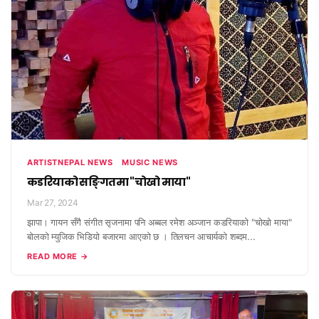
ARTISTNEPAL NEWS
MUSIC NEWS
कडरियाको सङ्गितमा "चोखो माया"
Mar 27, 2024
झापा। गायन सँगै संगीत सृजनामा पनि अब्बल रमेश अञ्जान कडरियाको "चोखो माया"
बोलको म्युजिक भिडियो बजारमा आएको छ । तिलचन आचार्यको शब्दम...
READ MORE →