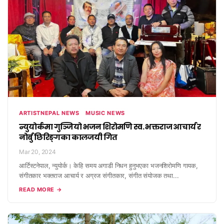
ARTISTNEPAL NEWS
MUSIC NEWS
न्युयोर्कमा गुञ्जियो भजन शिरोमणि स्व. भक्तराज आचार्य र
नोर्बु छिरिङ्गका कालजयी गित
Mar 20, 2024
आर्टिस्टनेपाल, न्युयोर्क। केहि समय अगाडी निधन हुनुभएका भजनशिरोमणि गायक,
संगीतकार भक्तराज आचार्य र अग्रज संगीतकार, संगीत संयोजक तथा...
READ MORE →